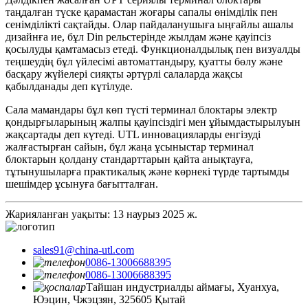
таңдалған түске қарамастан жоғары сапалы өнімділік пен
сенімділікті сақтайды. Олар пайдаланушыға ыңғайлы ашалы
дизайнға ие, бұл Din рельстерінде жылдам және қауіпсіз
қосылуды қамтамасыз етеді. Функционалдылық пен визуалды
теңшеудің бұл үйлесімі автоматтандыру, қуатты бөлу және
басқару жүйелері сияқты әртүрлі салаларда жақсы
қабылданады деп күтілуде.
Сала мамандары бұл көп түсті терминал блоктары электр
қондырғыларының жалпы қауіпсіздігі мен ұйымдастырылуын
жақсартады деп күтеді. UTL инновацияларды енгізуді
жалғастырған сайын, бұл жаңа ұсыныстар терминал
блоктарын қолдану стандарттарын қайта анықтауға,
тұтынушыларға практикалық және көрнекі түрде тартымды
шешімдер ұсынуға бағытталған.
Жарияланған уақыты: 13 наурыз 2025 ж.
sales91@china-utl.com
0086-13006688395
0086-13006688395
Тайшан индустриалды аймағы, Хуанхуа,
Юэцин, Чжэцзян, 325605 Қытай