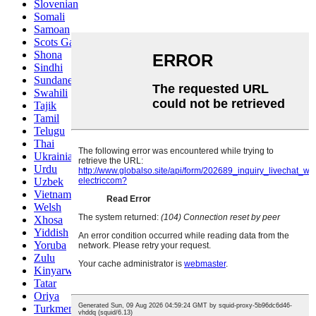
Slovenian
Somali
Samoan
Scots Gaelic
Shona
Sindhi
Sundanese
Swahili
Tajik
Tamil
Telugu
Thai
Ukrainian
Urdu
Uzbek
Vietnamese
Welsh
Xhosa
Yiddish
Yoruba
Zulu
Kinyarwanda
Tatar
Oriya
Turkmen