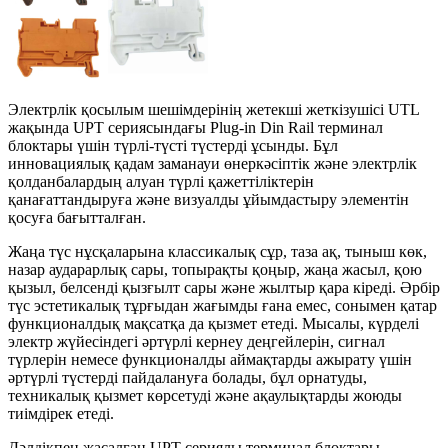
Электрлік қосылым шешімдерінің жетекші жеткізушісі UTL
жақында UPT сериясындағы Plug-in Din Rail терминал
блоктары үшін түрлі-түсті түстерді ұсынды. Бұл
инновациялық қадам заманауи өнеркәсіптік және электрлік
қолданбалардың алуан түрлі қажеттіліктерін
қанағаттандыруға және визуалды ұйымдастыру элементін
қосуға бағытталған.
Жаңа түс нұсқаларына классикалық сұр, таза ақ, тыныш көк,
назар аударарлық сары, топырақты қоңыр, жаңа жасыл, қою
қызыл, белсенді қызғылт сары және жылтыр қара кіреді. Әрбір
түс эстетикалық тұрғыдан жағымды ғана емес, сонымен қатар
функционалдық мақсатқа да қызмет етеді. Мысалы, күрделі
электр жүйесіндегі әртүрлі кернеу деңгейлерін, сигнал
түрлерін немесе функционалды аймақтарды ажырату үшін
әртүрлі түстерді пайдалануға болады, бұл орнатуды,
техникалық қызмет көрсетуді және ақаулықтарды жоюды
тиімдірек етеді.
Дәлдікпен жасалған UPT сериялы терминал блоктары