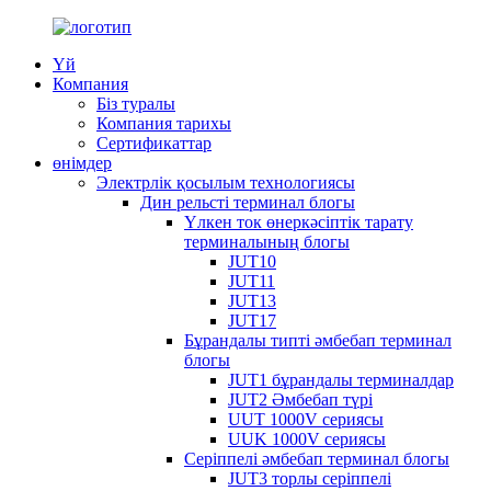
Үй
Компания
Біз туралы
Компания тарихы
Сертификаттар
өнімдер
Электрлік қосылым технологиясы
Дин рельсті терминал блогы
Үлкен ток өнеркәсіптік тарату
терминалының блогы
JUT10
JUT11
JUT13
JUT17
Бұрандалы типті әмбебап терминал
блогы
JUT1 бұрандалы терминалдар
JUT2 Әмбебап түрі
UUT 1000V сериясы
UUK 1000V сериясы
Серіппелі әмбебап терминал блогы
JUT3 торлы серіппелі