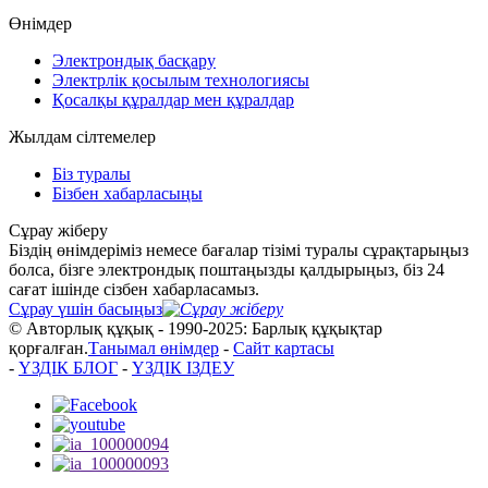
Өнімдер
Электрондық басқару
Электрлік қосылым технологиясы
Қосалқы құралдар мен құралдар
Жылдам сілтемелер
Біз туралы
Бізбен хабарласыңы
Сұрау жіберу
Біздің өнімдеріміз немесе бағалар тізімі туралы сұрақтарыңыз
болса, бізге электрондық поштаңызды қалдырыңыз, біз 24
сағат ішінде сізбен хабарласамыз.
Сұрау үшін басыңыз
© Авторлық құқық - 1990-2025: Барлық құқықтар
қорғалған.
Танымал өнімдер
-
Сайт картасы
-
ҮЗДІК БЛОГ
-
ҮЗДІК ІЗДЕУ