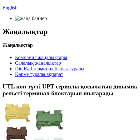
English
Жаңалықтар
Жаңалықтар
Компания жаңалықтары
Салалық жаңалықтар
Din Rail терминал блогы туралы
Көрме туралы ақпарат
UTL көп түсті UPT сериялы қосылатын динамик
рельсті терминал блоктарын шығарады