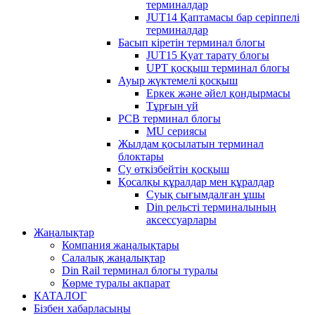
терминалдар
JUT14 Қаптамасы бар серіппелі
терминалдар
Басып кіретін терминал блогы
JUT15 Қуат тарату блогы
UPT қосқыш терминал блогы
Ауыр жүктемелі қосқыш
Еркек және әйел қондырмасы
Тұрғын үй
PCB терминал блогы
MU сериясы
Жылдам қосылатын терминал
блоктары
Су өткізбейтін қосқыш
Қосалқы құралдар мен құралдар
Суық сығымдалған ұшы
Din рельсті терминалының
аксессуарлары
Жаңалықтар
Компания жаңалықтары
Салалық жаңалықтар
Din Rail терминал блогы туралы
Көрме туралы ақпарат
КАТАЛОГ
Бізбен хабарласыңы