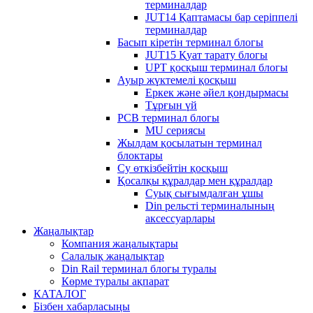
терминалдар
JUT14 Қаптамасы бар серіппелі
терминалдар
Басып кіретін терминал блогы
JUT15 Қуат тарату блогы
UPT қосқыш терминал блогы
Ауыр жүктемелі қосқыш
Еркек және әйел қондырмасы
Тұрғын үй
PCB терминал блогы
MU сериясы
Жылдам қосылатын терминал
блоктары
Су өткізбейтін қосқыш
Қосалқы құралдар мен құралдар
Суық сығымдалған ұшы
Din рельсті терминалының
аксессуарлары
Жаңалықтар
Компания жаңалықтары
Салалық жаңалықтар
Din Rail терминал блогы туралы
Көрме туралы ақпарат
КАТАЛОГ
Бізбен хабарласыңы