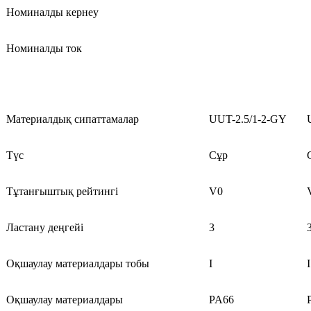
Номиналды кернеу
Номиналды ток
Материалдық сипаттамалар
UUT-2.5/1-2-GY
Түс
Сұр
Тұтанғыштық рейтингі
V0
Ластану деңгейі
3
Оқшаулау материалдары тобы
I
I
Оқшаулау материалдары
PA66