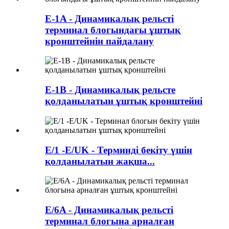
E-1A - Динамикалық рельсті
терминал блогындағы ұштық
кронштейнін пайдалану
E-1B - Динамикалық рельсте
қолданылатын ұштық кронштейні
E/1 -E/UK - Терминді бекіту үшін
қолданылатын жақша...
E/6A - Динамикалық рельсті
терминал блогына арналған