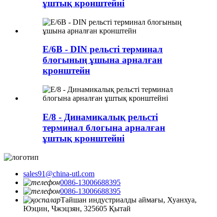
ұштық кронштейні
E/6B - DIN рельсті терминал
блогының ұшына арналған
кронштейн
E/8 - Динамикалық рельсті
терминал блогына арналған
ұштық кронштейні
sales91@china-utl.com
0086-13006688395
0086-13006688395
Тайшан индустриалды аймағы, Хуанхуа,
Юэцин, Чжэцзян, 325605 Қытай