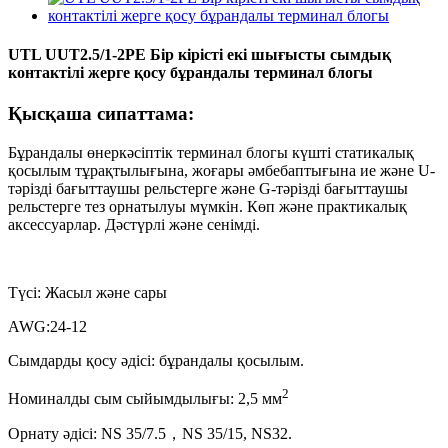
UTL UUT2.5/1-2PE Бір кірісті екі шығысты сымдық
контактілі жерге қосу бұрандалы терминал блогы
Қысқаша сипаттама:
Бұрандалы өнеркәсіптік терминал блогы күшті статикалық
қосылым тұрақтылығына, жоғары әмбебаптығына ие және U-
тәрізді бағыттаушы рельстерге және G-тәрізді бағыттаушы
рельстерге тез орнатылуы мүмкін. Көп және практикалық
аксессуарлар. Дәстүрлі және сенімді.
Түсі: Жасыл және сары
AWG:24-12
Сымдарды қосу әдісі: бұрандалы қосылым.
2
Номиналды сым сыйымдылығы: 2,5 мм
Орнату әдісі: NS 35/7.5，NS 35/15, NS32.