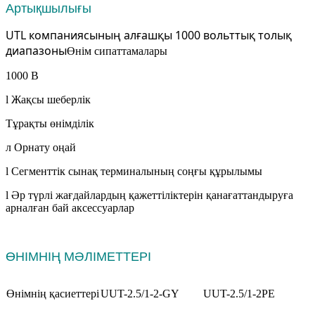
Артықшылығы
UTL компаниясының алғашқы 1000 вольттық толық
диапазоны
Өнім сипаттамалары
1000 В
l Жақсы шеберлік
Тұрақты өнімділік
л Орнату оңай
l Сегменттік сынақ терминалының соңғы құрылымы
l Әр түрлі жағдайлардың қажеттіліктерін қанағаттандыруға
арналған бай аксессуарлар
ӨНІМНІҢ МӘЛІМЕТТЕРІ
Өнімнің қасиеттері
UUT-2.5/1-2-GY
UUT-2.5/1-2PE