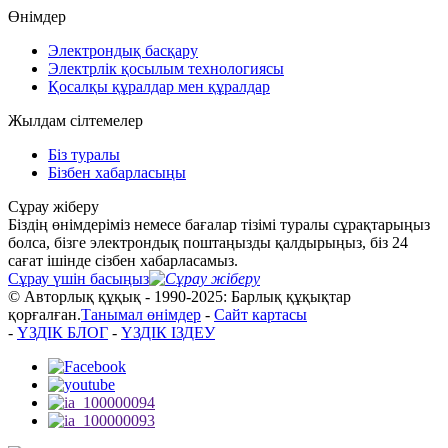
Өнімдер
Электрондық басқару
Электрлік қосылым технологиясы
Қосалқы құралдар мен құралдар
Жылдам сілтемелер
Біз туралы
Бізбен хабарласыңы
Сұрау жіберу
Біздің өнімдеріміз немесе бағалар тізімі туралы сұрақтарыңыз
болса, бізге электрондық поштаңызды қалдырыңыз, біз 24
сағат ішінде сізбен хабарласамыз.
Сұрау үшін басыңыз
© Авторлық құқық - 1990-2025: Барлық құқықтар
қорғалған.
Танымал өнімдер
-
Сайт картасы
-
ҮЗДІК БЛОГ
-
ҮЗДІК ІЗДЕУ