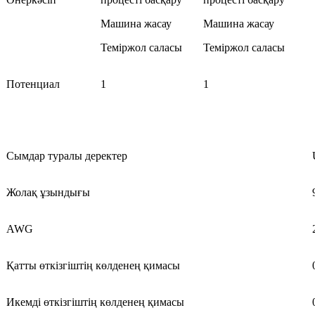
Машина жасау
Машина жасау
Теміржол саласы
Теміржол саласы
Потенциал
1
1
Сымдар туралы деректер
Жолақ ұзындығы
AWG
Қатты өткізгіштің көлденең қимасы
Икемді өткізгіштің көлденең қимасы