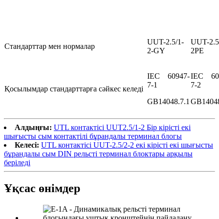
UUT-2.5/1-
UUT-2.5
Стандарттар мен нормалар
2-GY
2PE
IEC 60947-
IEC 60
7-1
7-2
Қосылымдар стандарттарға сәйкес келеді
GB14048.7.1
GB14048
Алдыңғы:
UTL контактісі UUT2.5/1-2 Бір кірісті екі
шығысты сым контактілі бұрандалы терминал блогы
Келесі:
UTL контактісі UUT-2.5/2-2 екі кірісті екі шығысты
бұрандалы сым DIN рельсті терминал блоктары арқылы
беріледі
Ұқсас өнімдер