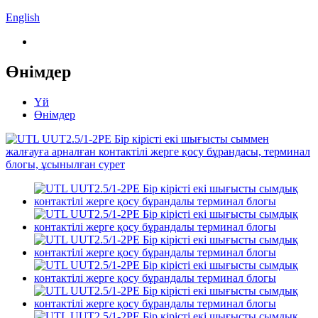
English
Өнімдер
Үй
Өнімдер