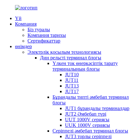
Үй
Компания
Біз туралы
Компания тарихы
Сертификаттар
өнімдер
Электрлік қосылым технологиясы
Дин рельсті терминал блогы
Үлкен ток өнеркәсіптік тарату
терминалының блогы
JUT10
JUT11
JUT13
JUT17
Бұрандалы типті әмбебап терминал
блогы
JUT1 бұрандалы терминалдар
JUT2 Әмбебап түрі
UUT 1000V сериясы
UUK 1000V сериясы
Серіппелі әмбебап терминал блогы
JUT3 торлы серіппелі