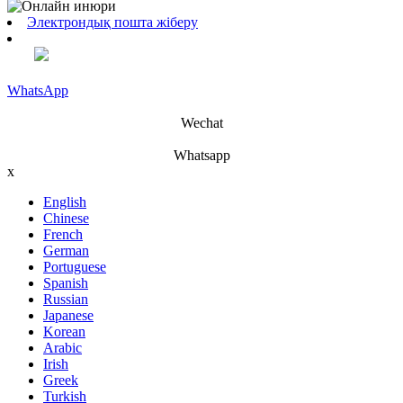
Электрондық пошта жіберу
WhatsApp
Wechat
Whatsapp
x
English
Chinese
French
German
Portuguese
Spanish
Russian
Japanese
Korean
Arabic
Irish
Greek
Turkish