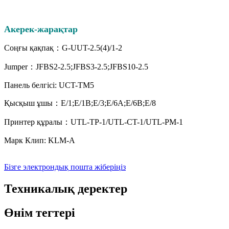
A
керек-жарақтар
Соңғы қақпақ：G-UUT-2.5(4)/1-2
Jumper：JFBS2-2.5;JFBS3-2.5;JFBS10-2.5
Панель белгісі: UCT-TM5
Қысқыш ұшы：E/1;E/1B;E/3;E/6A;E/6B;E/8
Принтер құралы：UTL-TP-1/UTL-CT-1/UTL-PM-1
Марк Клип: KLM-A
Бізге электрондық пошта жіберіңіз
Техникалық деректер
Өнім тегтері