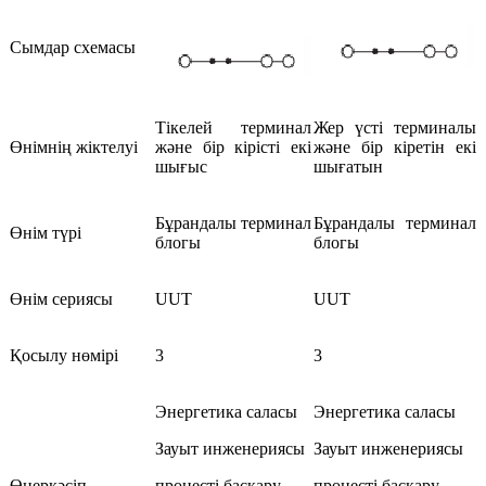
Сымдар схемасы
Тікелей терминал
Жер үсті терминалы
Өнімнің жіктелуі
және бір кірісті екі
және бір кіретін екі
шығыс
шығатын
Бұрандалы терминал
Бұрандалы терминал
Өнім түрі
блогы
блогы
Өнім сериясы
UUT
UUT
Қосылу нөмірі
3
3
Энергетика саласы
Энергетика саласы
Зауыт инженериясы
Зауыт инженериясы
Өнеркәсіп
процесті басқару
процесті басқару